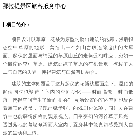
那拉提景区旅客服务中心
项目简介：
项目设计以草原上花朵为原型勾勒出建筑的轮廓，然后拟
态空中草原的地形，营造出一个如山峦般连绵起伏的大屋
面。起伏的屋面与绵延的草原山丘的走势遥相呼应，宛如一
个微缩的空中草原。建筑延续了草原的有机景观，模糊了人
工与自然的边界，使得建筑与自然有机融合。
建筑的主体则覆盖于这片起伏的花瓣状屋面之下。屋顶的
起伏同时也塑造了室内的空间变化——时而高耸，时而低
落，使得空间产生了新的“机会”。灵活设置的室内空间也配合
着屋顶的起伏，呈现出赋予张力的戏剧化体验，同时人在建
筑中也能获得多样的观景视点。四季变幻的河谷草原风光，
透过落地的幕墙倾泻而入室内，置身其中能真切感受到大自
然的生动和辽阔。