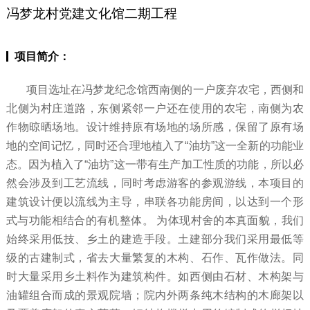
冯梦龙村党建文化馆二期工程
项目简介：
项目选址在冯梦龙纪念馆西南侧的一户废弃农宅，西侧和
北侧为村庄道路，东侧紧邻一户还在使用的农宅，南侧为农
作物晾晒场地。设计维持原有场地的场所感，保留了原有场
地的空间记忆，同时还合理地植入了“油坊”这一全新的功能业
态。因为植入了“油坊”这一带有生产加工性质的功能，所以必
然会涉及到工艺流线，同时考虑游客的参观游线，本项目的
建筑设计便以流线为主导，串联各功能房间，以达到一个形
式与功能相结合的有机整体。 为体现村舍的本真面貌，我们
始终采用低技、乡土的建造手段。土建部分我们采用最低等
级的古建制式，省去大量繁复的木构、石作、瓦作做法。同
时大量采用乡土料作为建筑构件。如西侧由石材、木构架与
油罐组合而成的景观院墙；院内外两条纯木结构的木廊架以