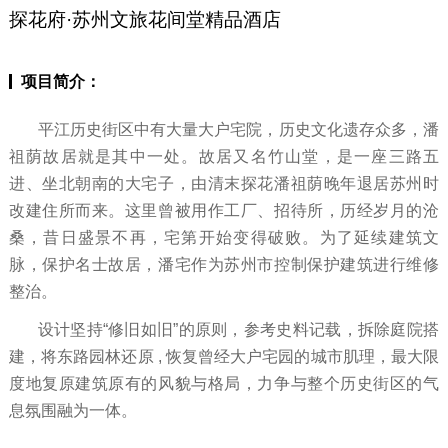
探花府·苏州文旅花间堂精品酒店
项目简介：
平江历史街区中有大量大户宅院，历史文化遗存众多，潘
祖荫故居就是其中一处。故居又名竹山堂，是一座三路五
进、坐北朝南的大宅子，由清末探花潘祖荫晚年退居苏州时
改建住所而来。这里曾被用作工厂、招待所，历经岁月的沧
桑，昔日盛景不再，宅第开始变得破败。为了延续建筑文
脉，保护名士故居，潘宅作为苏州市控制保护建筑进行维修
整治。
设计坚持“修旧如旧”的原则，参考史料记载，拆除庭院搭
建，将东路园林还原 , 恢复曾经大户宅园的城市肌理，最大限
度地复原建筑原有的风貌与格局，力争与整个历史街区的气
息氛围融为一体。